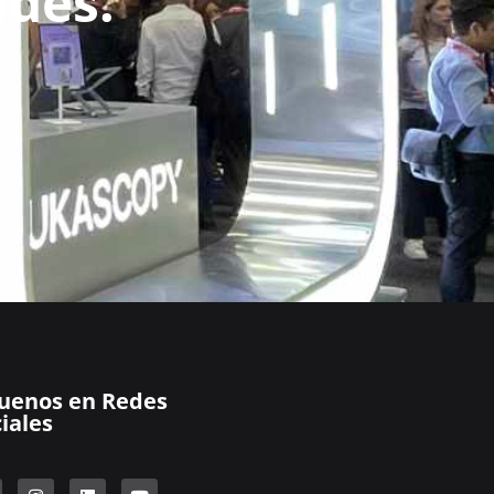
ades.
guenos en Redes
iales