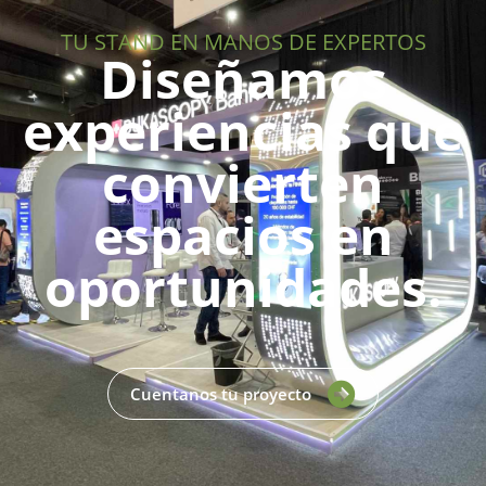
TU STAND EN MANOS DE EXPERTOS
Diseñamos
experiencias que
convierten
espacios en
oportunidades.
Cuentanos tu proyecto