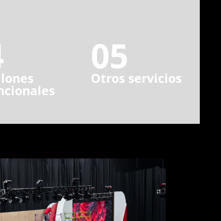
4
05
lones
Otros servicios
ncionales