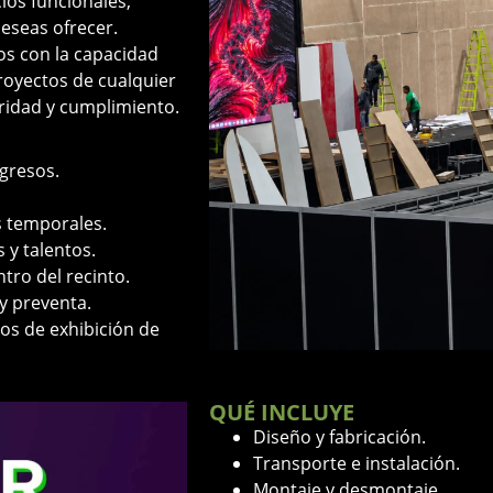
ios funcionales,
deseas ofrecer.
s con la capacidad
royectos de cualquier
uridad y cumplimiento.
gresos.
s temporales.
 y talentos.
tro del recinto.
y preventa.
ios de exhibición de
QUÉ INCLUYE
Diseño y fabricación.
Transporte e instalación.
Montaje y desmontaje.