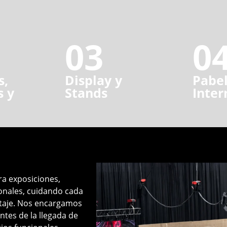
03
0
s,
Display y
Pabel
s y
Stands
Inter
ra exposiciones,
onales, cuidando cada
ntaje. Nos encargamos
ntes de la llegada de