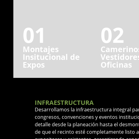
01
02
Montajes
Camerino
Insitucional de
Vestidore
Expos
Oficinas
INFRAESTRUCTURA
Desarrollamos la infraestructura integral pa
congresos, convenciones y eventos instituci
detalle desde la planeación hasta el desmo
de que el recinto esté completamente listo a