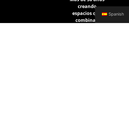
creando
espacios que
Spanish
combinan
diseño