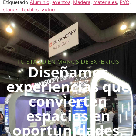
Etiquetado
Aluminio
,
eventos
,
Madera
,
materiales
,
PVC
,
stands
,
Textiles
,
Vidrio
TU STAND EN MANOS DE EXPERTOS
Diseñamos
experiencias que
convierten
espacios en
oportunidades.